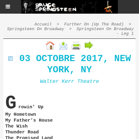
Accueil
>
Further On (Up The Road)
>
Springsteen On Broadway
>
Springsteen On Broadway
- Leg 1
03 OCTOBRE 2017, NEW
YORK, NY
Walter Kerr Theatre
G
rowin’ Up
My Hometown
My Father’s House
The Wish
Thunder Road
The Promised Land