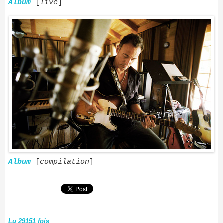
Album
[
live
]
Album
[
compilation
]
Lu 29151 fois