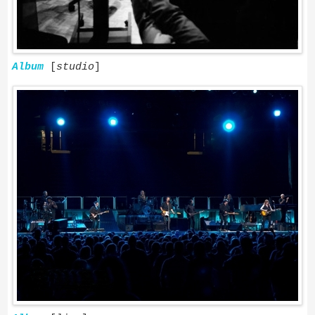
Album
[
studio
]