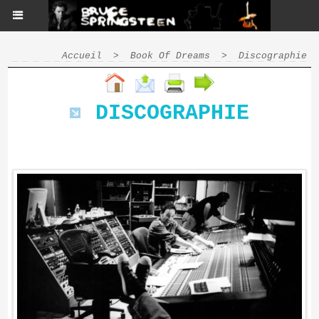
Accueil
>
Book Of Dreams
>
Discographie
DISCOGRAPHIE