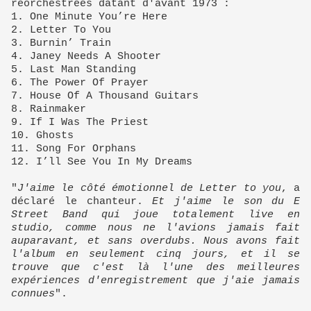
réorchestrées datant d'avant 1973 :
1. One Minute You’re Here
2. Letter To You
3. Burnin’ Train
4. Janey Needs A Shooter
5. Last Man Standing
6. The Power Of Prayer
7. House Of A Thousand Guitars
8. Rainmaker
9. If I Was The Priest
10. Ghosts
11. Song For Orphans
12. I’ll See You In My Dreams
"
J'aime le côté émotionnel de Letter to you
, a
déclaré le chanteur.
Et j'aime le son du E
Street Band qui joue totalement live en
studio, comme nous ne l'avions jamais fait
auparavant, et sans overdubs. Nous avons fait
l'album en seulement cinq jours, et il se
trouve que c'est là l'une des meilleures
expériences d'enregistrement que j'aie jamais
connues
".