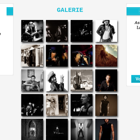
GALERIE
As
l
O