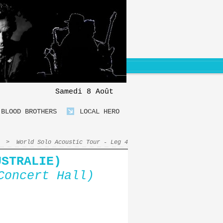
Samedi 8 Août
BLOOD BROTHERS
LOCAL HERO
>
World Solo Acoustic Tour - Leg 4
STRALIE)
Concert Hall)