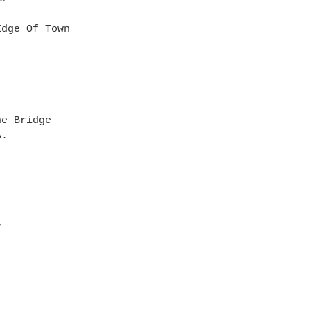
Edge Of Town
he Bridge
A.
r