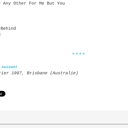
e Any Other For Me But You
 Behind
d
****
 suivant
rier 1997, Brisbane (Australie)