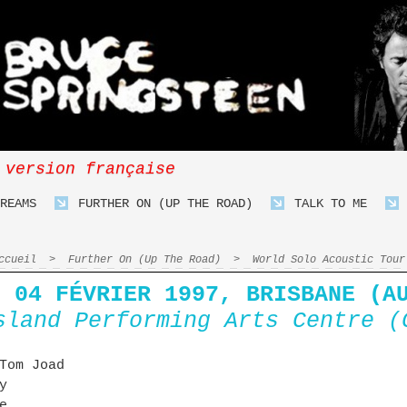
 version française
REAMS
FURTHER ON (UP THE ROAD)
TALK TO ME
ccueil
>
Further On (Up The Road)
>
World Solo Acoustic Tour
04 FÉVRIER 1997, BRISBANE (AU
sland Performing Arts Centre (
Tom Joad
y
e