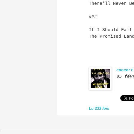
There'll Never B
###
If I Should Fall
The Promised Lan
concert
05 fév
Lu 233 fois