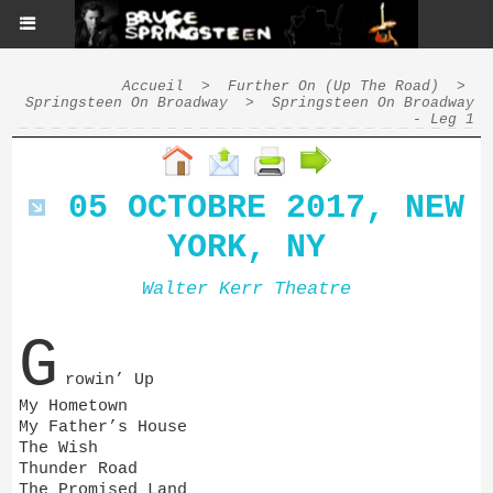
Accueil
>
Further On (Up The Road)
>
Springsteen On Broadway
>
Springsteen On Broadway
- Leg 1
05 OCTOBRE 2017, NEW
YORK, NY
Walter Kerr Theatre
G
rowin’ Up
My Hometown
My Father’s House
The Wish
Thunder Road
The Promised Land