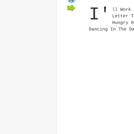
I'
ll Work 
Letter T
Hungry H
Dancing In The D