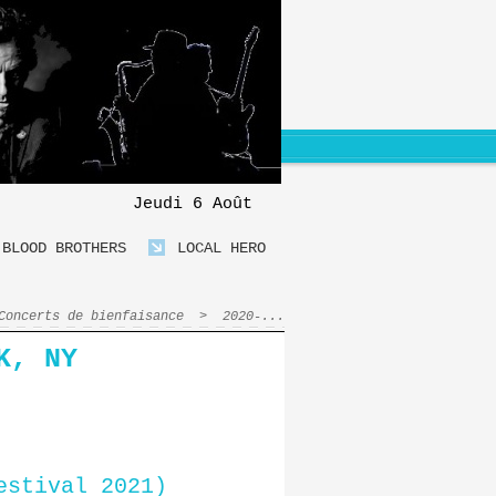
Jeudi 6 Août
BLOOD BROTHERS
LOCAL HERO
Concerts de bienfaisance
>
2020-...
K, NY
estival 2021)