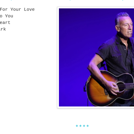
For Your Love
o You
eart
ark
****