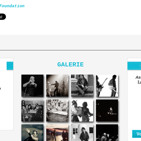
Foundation
GALERIE
As
l
O