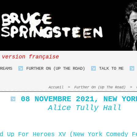
 version française
REAMS
FURTHER ON (UP THE ROAD)
TALK TO ME
Accueil
>
Further On (Up The Road)
>
08 NOVEMBRE 2021, NEW YOR
Alice Tully Hall
d Up For Heroes XV (New York Comedy F