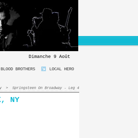
Dimanche 9 Août
BLOOD BROTHERS
LOCAL HERO
y
>
Springsteen On Broadway - Leg 4
K, NY