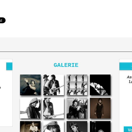
GALERIE
As
l
O