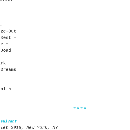
d
A.
eze-Out
 Rest +
se +
 Joad
ark
 Dreams
alfa
****
 suivant
llet 2018, New York, NY