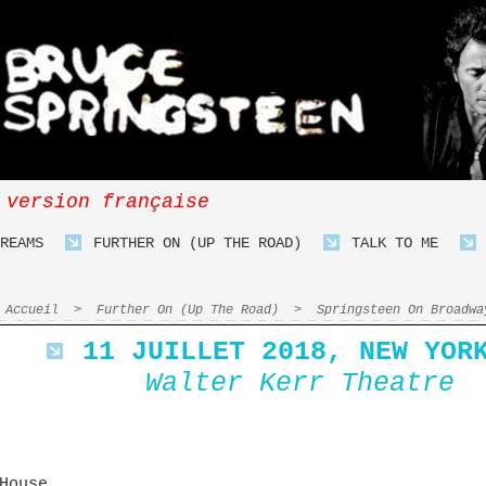
 version française
REAMS
FURTHER ON (UP THE ROAD)
TALK TO ME
Accueil
>
Further On (Up The Road)
>
Springsteen On Broadwa
11 JUILLET 2018, NEW YOR
Walter Kerr Theatre
House