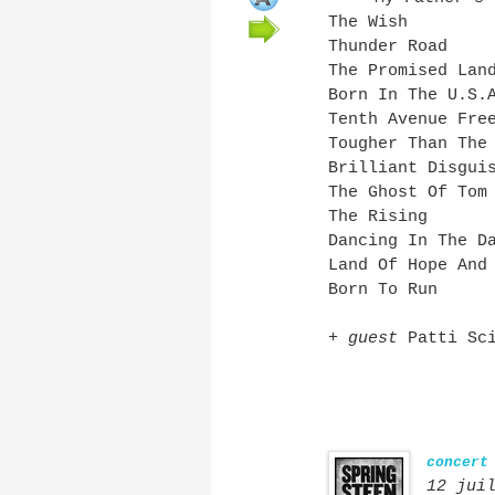
The Wish
Thunder Road
The Promised Lan
Born In The U.S.
Tenth Avenue Fre
Tougher Than The
Brilliant Disgui
The Ghost Of Tom
The Rising
Dancing In The D
Land Of Hope And
Born To Run
+
guest
Patti Sci
concert
12 jui