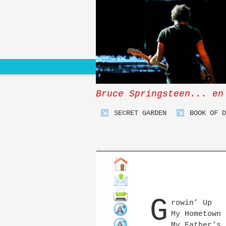
Bruce Springsteen... en
SECRET GARDEN
BOOK OF D
G
rowin’ Up
My Hometown
My Father’s 