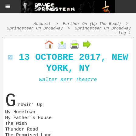
Accueil
>
Further On (Up The Road)
>
Springsteen On Broadway
>
Springsteen On Broadway
- Leg 1
13 OCTOBRE 2017, NEW
YORK, NY
Walter Kerr Theatre
G
rowin’ Up
My Hometown
My Father’s House
The Wish
Thunder Road
The Promised Land