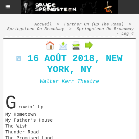
Accueil
>
Further On (Up The Road)
>
Springsteen On Broadway
>
Springsteen On Broadway
- Leg 4
16 AOÛT 2018, NEW
YORK, NY
Walter Kerr Theatre
G
rowin’ Up
My Hometown
My Father’s House
The Wish
Thunder Road
The Promised Land