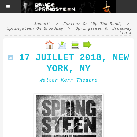
Accueil
>
Further On (Up The Road)
>
Springsteen On Broadway
>
Springsteen On Broadway
- Leg 4
17 JUILLET 2018, NEW
YORK, NY
Walter Kerr Theatre