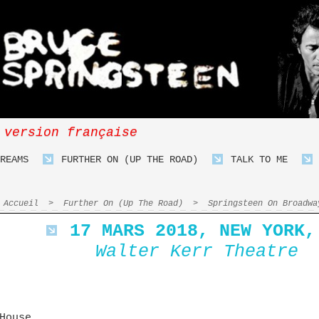
 version française
REAMS
FURTHER ON (UP THE ROAD)
TALK TO ME
Accueil
>
Further On (Up The Road)
>
Springsteen On Broadwa
17 MARS 2018, NEW YORK,
Walter Kerr Theatre
House