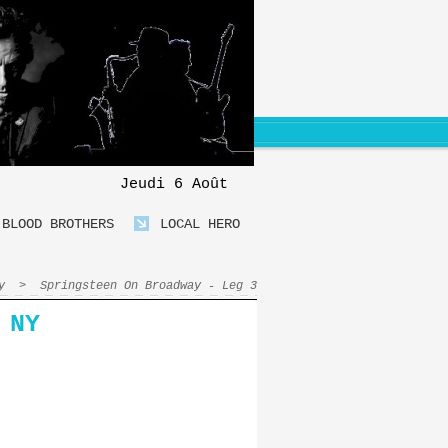
Jeudi 6 Août
BLOOD BROTHERS
LOCAL HERO
y
>
Springsteen On Broadway - Leg 3
 NY