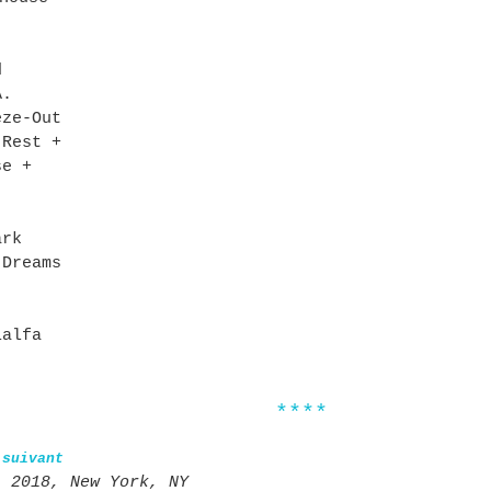
d
A.
eze-Out
 Rest +
se +
ark
 Dreams
alfa
****
 suivant
s 2018, New York, NY