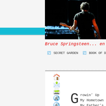
Bruce Springsteen... en
SECRET GARDEN
BOOK OF D
G
rowin’ Up
My Hometown
My Father’s 