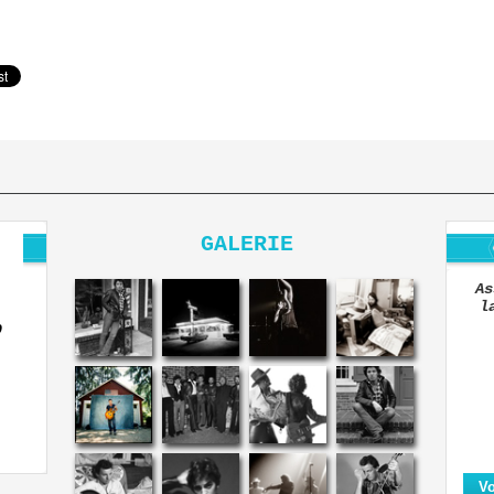
GALERIE
As
l
O