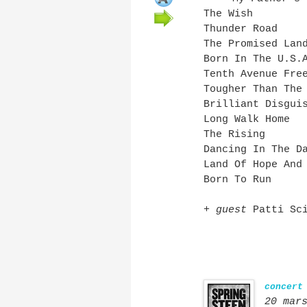
The Wish
Thunder Road
The Promised Lan
Born In The U.S.
Tenth Avenue Fre
Tougher Than The
Brilliant Disgui
Long Walk Home
The Rising
Dancing In The D
Land Of Hope And
Born To Run
+
guest
Patti Sci
concert
20 mar