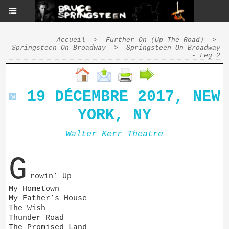
Accueil
>
Further On (Up The Road)
>
Springsteen On Broadway
>
Springsteen On Broadway
- Leg 2
19 DÉCEMBRE 2017, NEW
YORK, NY
Walter Kerr Theatre
G
rowin’ Up
My Hometown
My Father’s House
The Wish
Thunder Road
The Promised Land