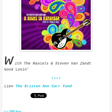
w
ith The Rascals & Steven Van Zandt
Good Lovin'
****
Lien
The Kristen Ann Carr Fund
Lu 350 fois