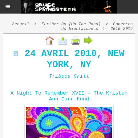
Accueil
>
Further On (Up The Road)
>
Concerts
de bienfaisance
>
2010-2019
24 AVRIL 2010, NEW
YORK, NY
Tribeca Grill
A Night To Remember XVII - The Kristen
Ann Carr Fund