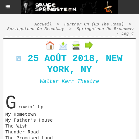
Accueil
>
Further On (Up The Road)
>
Springsteen On Broadway
>
Springsteen On Broadway
- Leg 4
25 AOÛT 2018, NEW
YORK, NY
Walter Kerr Theatre
G
rowin’ Up
My Hometown
My Father’s House
The Wish
Thunder Road
The Promised Land