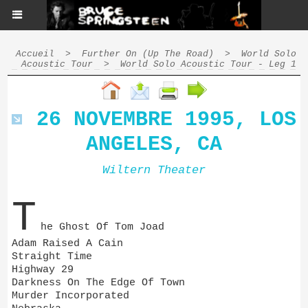
Accueil
>
Further On (Up The Road)
>
World Solo
Acoustic Tour
>
World Solo Acoustic Tour - Leg 1
26 NOVEMBRE 1995, LOS
ANGELES, CA
Wiltern Theater
T
he Ghost Of Tom Joad
Adam Raised A Cain
Straight Time
Highway 29
Darkness On The Edge Of Town
Murder Incorporated