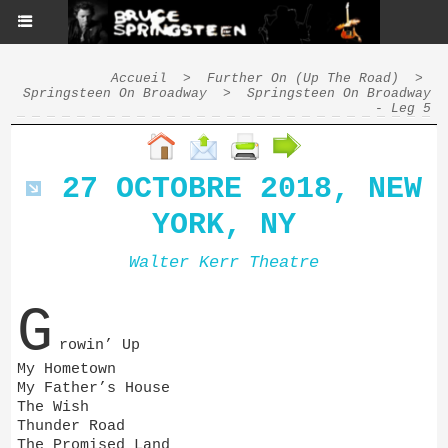
Accueil
>
Further On (Up The Road)
>
Springsteen On Broadway
>
Springsteen On Broadway
- Leg 5
27 OCTOBRE 2018, NEW
YORK, NY
Walter Kerr Theatre
G
rowin’ Up
My Hometown
My Father’s House
The Wish
Thunder Road
The Promised Land