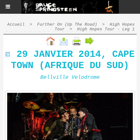
Accueil
>
Further On (Up The Road)
>
High Hopes
Tour
>
High Hopes Tour - Leg 1
29 JANVIER 2014, CAPE
TOWN (AFRIQUE DU SUD)
Bellville Velodrome