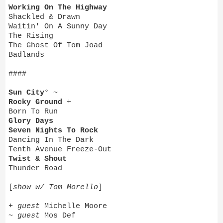
Working On The Highway
Shackled & Drawn
Waitin' On A Sunny Day
The Rising
The Ghost Of Tom Joad
Badlands
####
Sun City
° ~
Rocky Ground
+
Born To Run
Glory Days
Seven Nights To Rock
Dancing In The Dark
Tenth Avenue Freeze-Out
Twist & Shout
Thunder Road
[
show w/ Tom Morello
]
+
guest
Michelle Moore
~
guest
Mos Def