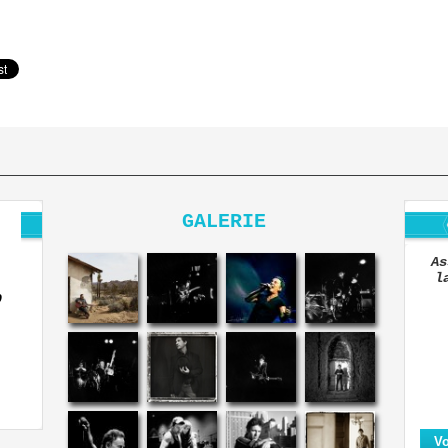
GALERIE
As
l
O