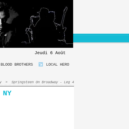
Jeudi 6 Août
BLOOD BROTHERS
LOCAL HERO
y
>
Springsteen On Broadway - Leg 4
 NY