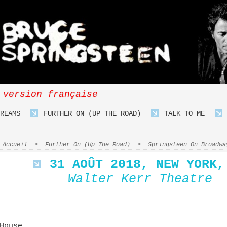
 version française
REAMS
FURTHER ON (UP THE ROAD)
TALK TO ME
Accueil
>
Further On (Up The Road)
>
Springsteen On Broadwa
31 AOÛT 2018, NEW YORK,
Walter Kerr Theatre
House