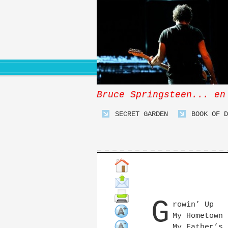
Bruce Springsteen... en
SECRET GARDEN
BOOK OF D
G
rowin’ Up
My Hometown
My Father’s 