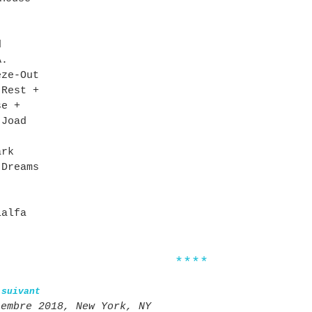
d
A.
eze-Out
 Rest +
se +
 Joad
ark
 Dreams
alfa
****
 suivant
tembre 2018, New York, NY