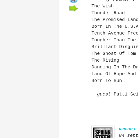
The Wish
Thunder Road
The Promised Lan
Born In The U.S.
Tenth Avenue Fre
Tougher Than The
Brilliant Disgui
The Ghost Of Tom
The Rising
Dancing In The D
Land Of Hope And
Born To Run
+
guest
Patti Sci
concert
04 sep