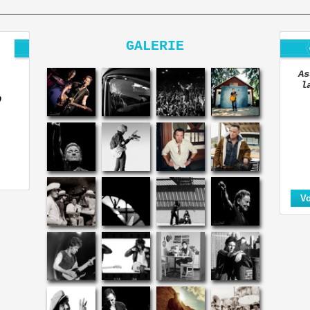
GALERIE
As
l
O