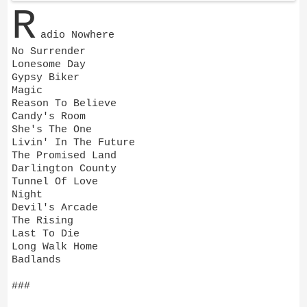
R
adio Nowhere
No Surrender
Lonesome Day
Gypsy Biker
Magic
Reason To Believe
Candy's Room
She's The One
Livin' In The Future
The Promised Land
Darlington County
Tunnel Of Love
Night
Devil's Arcade
The Rising
Last To Die
Long Walk Home
Badlands
###