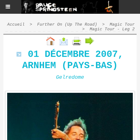
Accueil
>
Further On (Up The Road)
>
Magic Tour
>
Magic Tour - Leg 2
01 DÉCEMBRE 2007,
ARNHEM (PAYS-BAS)
Gelredome