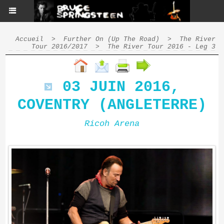
Accueil
>
Further On (Up The Road)
>
The River
Tour 2016/2017
>
The River Tour 2016 - Leg 3
03 JUIN 2016,
COVENTRY (ANGLETERRE)
Ricoh Arena