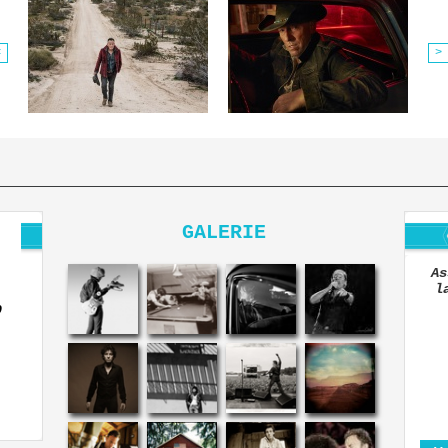
<
>
GALERIE
As
l
O