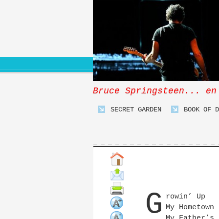
Bruce Springsteen... en
SECRET GARDEN
BOOK OF D
G
rowin’ Up
My Hometown
My Father’s 