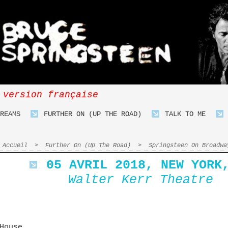
 version française
REAMS
FURTHER ON (UP THE ROAD)
TALK TO ME
Accueil
>
Further On (Up The Road)
>
Springsteen On Broadwa
05 AVRIL 2018, NEW YORK
Walter Kerr Theatre
House