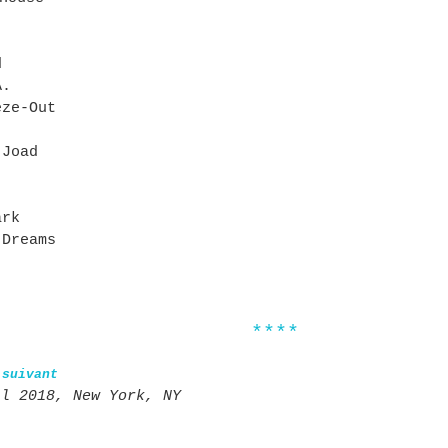
d
A.
eze-Out
 Joad
ark
 Dreams
****
 suivant
il 2018, New York, NY