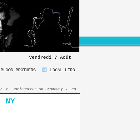
Vendredi 7 Août
BLOOD BROTHERS
LOCAL HERO
y
>
Springsteen On Broadway - Leg 3
, NY