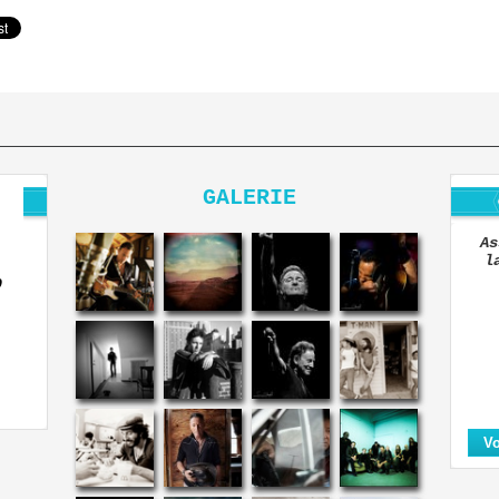
GALERIE
As
l
O