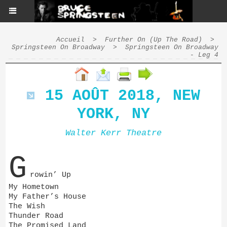
Accueil
>
Further On (Up The Road)
>
Springsteen On Broadway
>
Springsteen On Broadway
- Leg 4
15 AOÛT 2018, NEW
YORK, NY
Walter Kerr Theatre
G
rowin’ Up
My Hometown
My Father’s House
The Wish
Thunder Road
The Promised Land