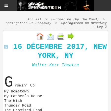
Accueil
>
Further On (Up The Road)
>
Springsteen On Broadway
>
Springsteen On Broadway
- Leg 2
16 DÉCEMBRE 2017, NEW
YORK, NY
Walter Kerr Theatre
G
rowin’ Up
My Hometown
My Father’s House
The Wish
Thunder Road
The Promised Land