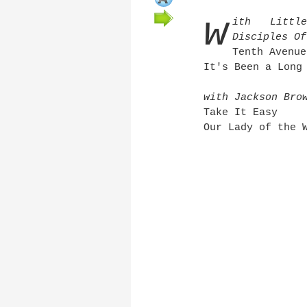
w
ith Litt
Disciples Of
Tenth Avenue
It's Been a Long
with Jackson Bro
Take It Easy
Our Lady of the 