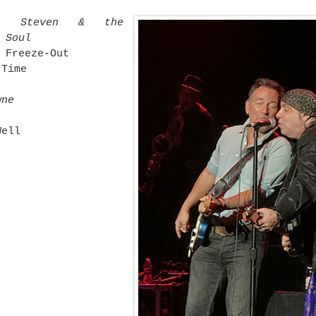
le Steven & the
 Soul
 Freeze-Out
 Time
wne
Well