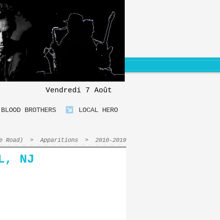
Vendredi 7 Août
BLOOD BROTHERS
LOCAL HERO
e Road)
>
Apparitions
>
2010-2019
L, NJ