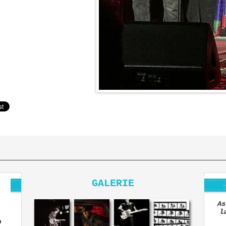
GALERIE
As
l
O