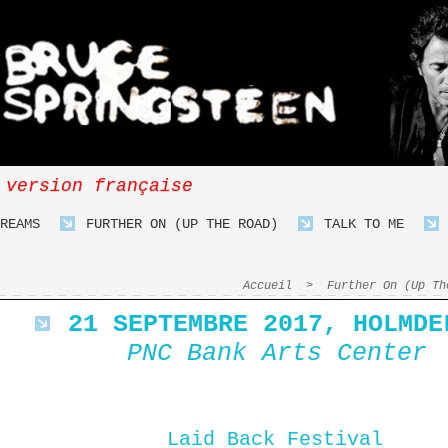
 version française
REAMS
FURTHER ON (UP THE ROAD)
TALK TO ME
Accueil
>
Further On (Up Th
21 SEPTEMBRE 2017, HOLMDE
PNC Bank Arts Center
Laid Back Festival