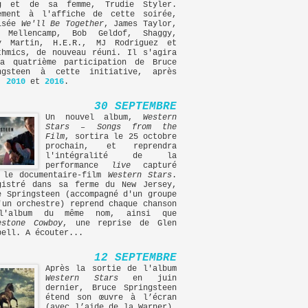
g et de sa femme, Trudie Styler.
ement à l'affiche de cette soirée,
isée
We'll Be Together
, James Taylor,
 Mellencamp, Bob Geldof, Shaggy,
y Martin, H.E.R., MJ Rodriguez et
thmics, de nouveau réuni. Il s'agira
a quatrième participation de Bruce
ngsteen à cette initiative, après
,
2010
et
2016
.
30 SEPTEMBRE
Un nouvel album,
Western
Stars – Songs from the
Film
, sortira le 25 octobre
prochain, et reprendra
l'intégralité de la
performance
live
capturé
 le documentaire-film
Western Stars
.
gistré dans sa ferme du New Jersey,
e Springsteen (accompagné d'un groupe
'un orchestre) reprend chaque chanson
l'album du même nom, ainsi que
estone Cowboy
, une reprise de Glen
bell. A écouter...
12 SEPTEMBRE
Après la sortie de l'album
Western Stars
en juin
dernier, Bruce Springsteen
étend son œuvre à l’écran
(avec l’aide de la Warner),