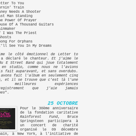
etter To You
urnin’ Train
aney Needs A Shooter
ast Man Standing
he Power Of Prayer
ouse Of A Thousand Guitars
ainmaker
f I Was The Priest
Ghosts
Song For Orphans
I’ll See You In My Dreams
ime le côté émotionnel de Letter to
 a déclaré le chanteur.
Et j'aime le
du E Street Band qui joue totalement
 en studio, comme nous ne l'avions
is fait auparavant, et sans overdubs.
 avons fait l'album en seulement cinq
s, et il se trouve que c'est là l'une
s meilleures expériences
nregistrement que j'aie jamais
ues
".
25 OCTOBRE
Pour le 30ème anniversaire
de la fondation caritative
Rainforest Fund
, Bruce
Springsteen participera à
un concert de charité
organisé le 09 décembre
hain, à New York, à l'initiative de