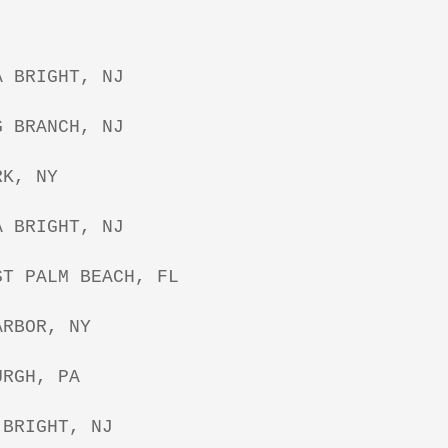
A BRIGHT, NJ
G BRANCH, NJ
RK, NY
A BRIGHT, NJ
ST PALM BEACH, FL
ARBOR, NY
URGH, PA
 BRIGHT, NJ