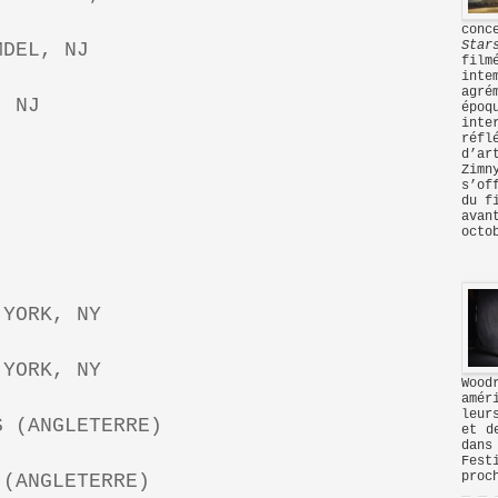
con
Star
MDEL, NJ
fil
inte
agré
, NJ
époq
inte
réf
d’ar
Zimn
s’of
du f
avan
octo
 YORK, NY
 YORK, NY
Woo
amér
leur
S (ANGLETERRE)
et d
dan
Fest
proc
 (ANGLETERRE)