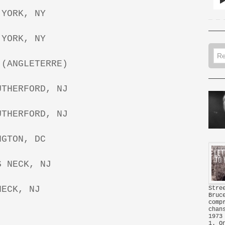
 YORK, NY
 YORK, NY
 (ANGLETERRE)
UTHERFORD, NJ
UTHERFORD, NJ
NGTON, DC
S NECK, NJ
NECK, NJ
Stre
Bru
comp
chan
1973
1. O