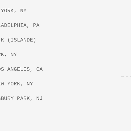
 YORK, NY
LADELPHIA, PA
IK (ISLANDE)
RK, NY
OS ANGELES, CA
EW YORK, NY
SBURY PARK, NJ