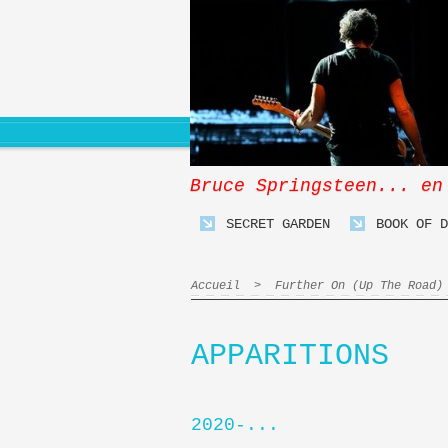
Bruce Springsteen... en
SECRET GARDEN
BOOK OF D
Accueil
>
Further On (Up The Road)
APPARITIONS
2020-...