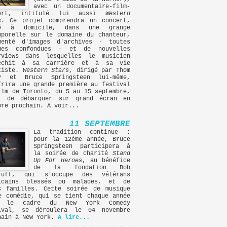
avec un documentaire-film-
cert, intitulé lui aussi
Western
s
. Ce projet comprendra un concert,
mé à domicile, dans une grange
mporelle sur le domaine du chanteur,
menté d'images d'archives - toutes
ues confondues - et de nouvelles
rviews dans lesquelles le musicien
léchit à sa carrière et à sa vie
tiste.
Western Stars
, dirigé par Thom
y et Bruce Springsteen lui-même,
frira une grande première au festival
ilm de Toronto, du 5 au 15 septembre,
t de débarquer sur grand écran en
bre prochain. A voir...
11 SEPTEMBRE
La tradition continue :
pour la 12ème année, Bruce
Springsteen participera à
la soirée de charité
Stand
Up For Heroes
, au bénéfice
de la fondation Bob
druff, qui s'occupe des vétérans
icains blessés ou malades, et de
s familles. Cette soirée de musique
e comédie, qui se tient chaque année
s le cadre du New York Comedy
ival, se déroulera le 04 novembre
hain à New York.
A lire...