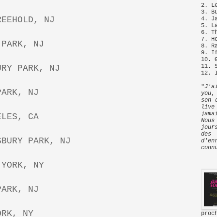
2. L
3. B
REEHOLD, NJ
4. J
5. L
6. T
7. H
 PARK, NJ
8. R
9. I
10. 
11. 
URY PARK, NJ
12. 
"
J'a
PARK, NJ
you
,
son 
live
jama
ELES, CA
Nous
jour
de
SBURY PARK, NJ
d'e
conn
 YORK, NY
PARK, NJ
ORK, NY
proc