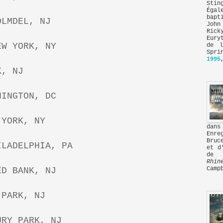
Stin
Égal
bapt
OLMDEL, NJ
John
Rick
Eury
EW YORK, NY
de l
Spri
1995
K, NJ
HINGTON, DC
 YORK, NY
dans
Enre
Bruc
ILADELPHIA, PA
et d
de 
Rhin
Camp
ED BANK, NJ
 PARK, NJ
URY PARK, NJ