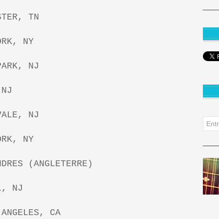
STER, TN
ORK, NY
PARK, NJ
 NJ
VALE, NJ
ORK, NY
NDRES (ANGLETERRE)
L, NJ
 ANGELES, CA