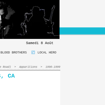
Samedi 8 Août
BLOOD BROTHERS
LOCAL HERO
e Road)
>
Apparitions
>
1990-1999
S, CA