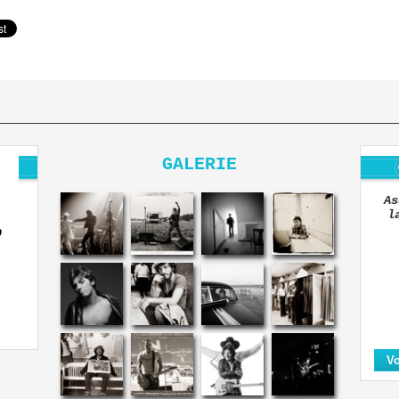
GALERIE
As
l
O