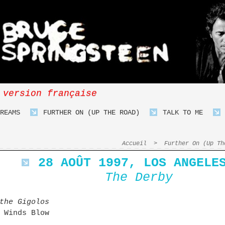
 version française
REAMS
FURTHER ON (UP THE ROAD)
TALK TO ME
Accueil
>
Further On (Up Th
28 AOÛT 1997, LOS ANGELE
The Derby
the Gigolos
 Winds Blow