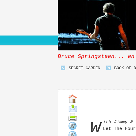
Bruce Springsteen... en
SECRET GARDEN
BOOK OF D
w
ith Jimmy & 
Let The Four
...