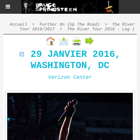
Accueil
>
Further On (Up The Road)
>
The River
Tour 2016/2017
>
The River Tour 2016 - Leg 1
29 JANVIER 2016,
WASHINGTON, DC
Verizon Center