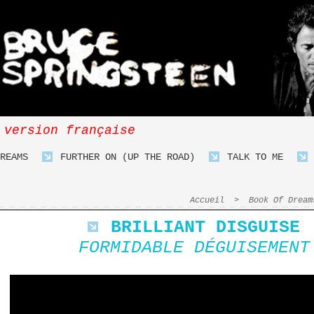
 version française
REAMS
FURTHER ON (UP THE ROAD)
TALK TO ME
Accueil
>
Book Of Dream
BRILLIANT DISGUISE
FORMIDABLE DÉGUISEMENT