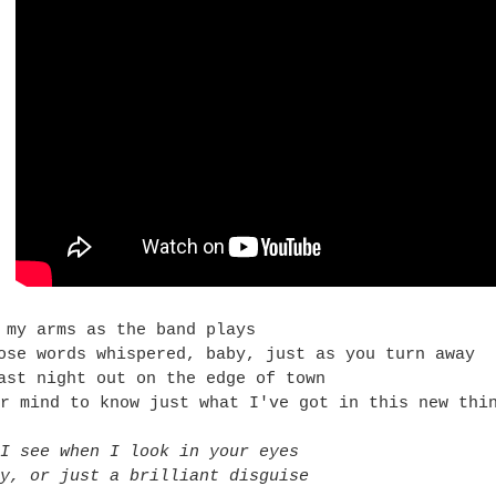
 my arms as the band plays
ose words whispered, baby, just as you turn away
ast night out on the edge of town
r mind to know just what I've got in this new thi
I see when I look in your eyes
y, or just a brilliant disguise