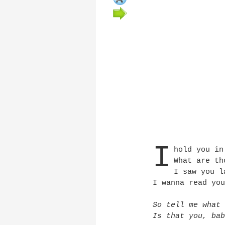
I
hold you in
What are th
I saw you l
I wanna read you
So tell me what 
Is that you, bab