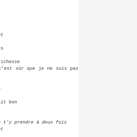
nt
es
richesse
c'est sûr que je ne suis pas
e
ait bon
e t'y prendre à deux fois
nt