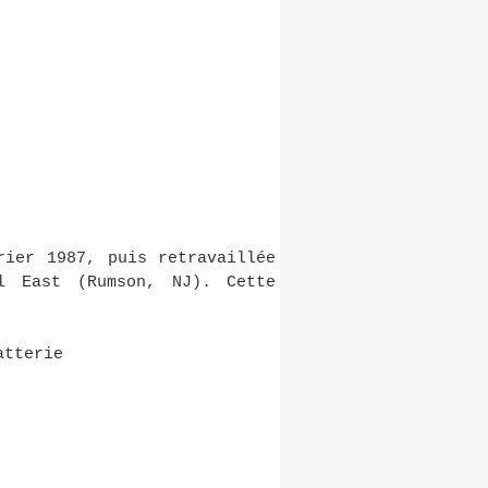
rier 1987, puis retravaillée
l East (Rumson, NJ). Cette
atterie