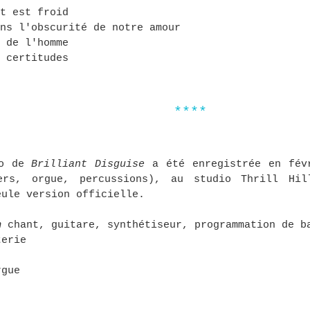
t est froid
ns l'obscurité de notre amour
 de l'homme
 certitudes
****
io de
Brilliant Disguise
a été enregistrée en fév
ers, orgue, percussions), au studio Thrill Hil
eule version officielle.
n
chant, guitare, synthétiseur, programmation de b
erie
rgue