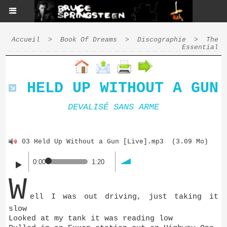
Accueil
>
Book Of Dreams
>
Discographie
>
The
Essential
HELD UP WITHOUT A GUN
DEVALISÉ SANS ARME
03 Held Up Without a Gun [Live].mp3
(3.09 Mo)
0:00
1:20
W
ell I was out driving, just taking it
slow
Looked at my tank it was reading low