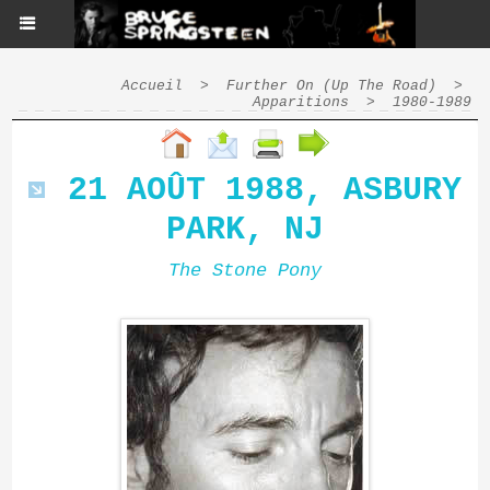
Accueil
>
Further On (Up The Road)
>
Apparitions
>
1980-1989
21 AOÛT 1988, ASBURY
PARK, NJ
The Stone Pony