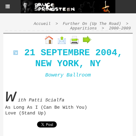
Accueil
>
Further On (Up The Road)
>
Apparitions
>
2000-2009
21 SEPTEMBRE 2004,
NEW YORK, NY
Bowery Ballroom
w
ith Patti Scialfa
As Long As I (Can Be With You)
Love (Stand Up)