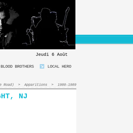
Jeudi 6 Août
BLOOD BROTHERS
LOCAL HERO
e Road)
>
Apparitions
>
1980-1989
GHT, NJ