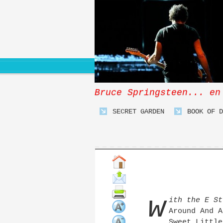
Bruce Springsteen... en
SECRET GARDEN
BOOK OF D
w
ith the E St
Around And A
Sweet Little