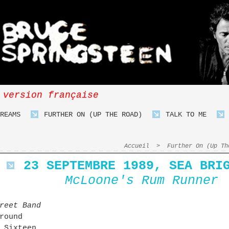
 version française
REAMS
FURTHER ON (UP THE ROAD)
TALK TO ME
Accueil
>
Further On (Up Th
23 SEPTEMBRE 1989, SEA BRI
McLoone's Rum Runner
reet Band
round
 Sixteen