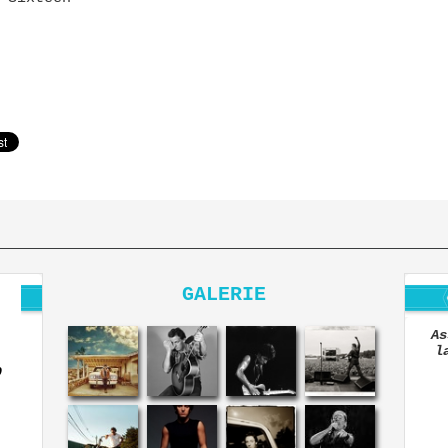
GALERIE
As
l
O