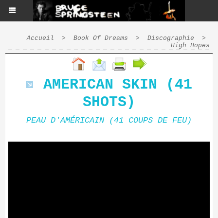
Accueil
>
Book Of Dreams
>
Discographie
>
High Hopes
AMERICAN SKIN (41
SHOTS)
PEAU D'AMÉRICAIN (41 COUPS DE FEU)