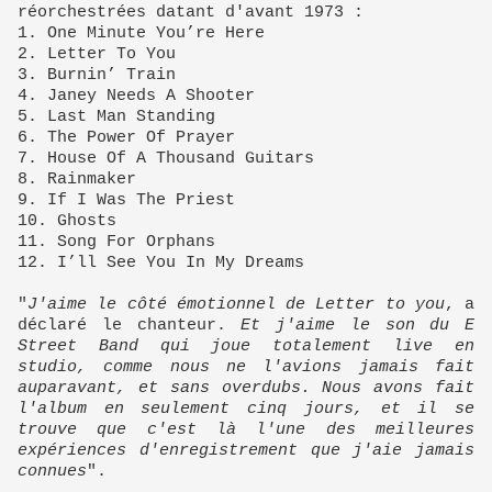
réorchestrées datant d'avant 1973 :
1. One Minute You’re Here
2. Letter To You
3. Burnin’ Train
4. Janey Needs A Shooter
5. Last Man Standing
6. The Power Of Prayer
7. House Of A Thousand Guitars
8. Rainmaker
9. If I Was The Priest
10. Ghosts
11. Song For Orphans
12. I’ll See You In My Dreams
"
J'aime le côté émotionnel de Letter to you
, a
déclaré le chanteur.
Et j'aime le son du E
Street Band qui joue totalement live en
studio, comme nous ne l'avions jamais fait
auparavant, et sans overdubs. Nous avons fait
l'album en seulement cinq jours, et il se
trouve que c'est là l'une des meilleures
expériences d'enregistrement que j'aie jamais
connues
".