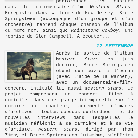
performance
live
capturé
dans le documentaire-film
Western Stars
.
Enregistré dans sa ferme du New Jersey, Bruce
Springsteen (accompagné d'un groupe et d'un
orchestre) reprend chaque chanson de l'album
du même nom, ainsi que
Rhinestone Cowboy
, une
reprise de Glen Campbell. A écouter...
12 SEPTEMBRE
Après la sortie de l'album
Western Stars
en juin
dernier, Bruce Springsteen
étend son œuvre à l’écran
(avec l’aide de la Warner),
avec un documentaire-film-
concert, intitulé lui aussi
Western Stars
. Ce
projet comprendra un concert, filmé à
domicile, dans une grange intemporelle sur le
domaine du chanteur, agrémenté d'images
d'archives - toutes époques confondues - et de
nouvelles interviews dans lesquelles le
musicien réfléchit à sa carrière et à sa vie
d’artiste.
Western Stars
, dirigé par Thom
Zimny et Bruce Springsteen lui-même, s’offrira