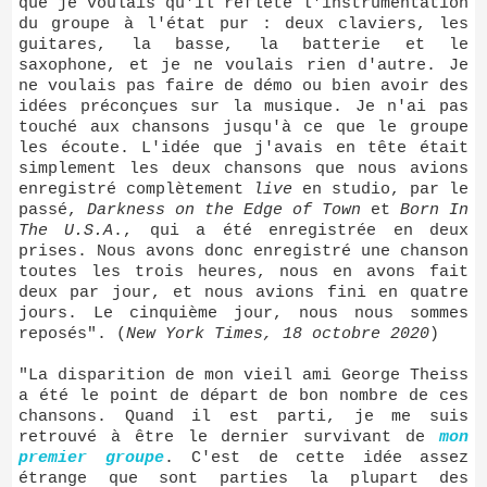
que je voulais qu'il reflète l'instrumentation
du groupe à l'état pur : deux claviers, les
guitares, la basse, la batterie et le
saxophone, et je ne voulais rien d'autre. Je
ne voulais pas faire de démo ou bien avoir des
idées préconçues sur la musique. Je n'ai pas
touché aux chansons jusqu'à ce que le groupe
les écoute. L'idée que j'avais en tête était
simplement les deux chansons que nous avions
enregistré complètement
live
en studio, par le
passé,
Darkness on the Edge of Town
et
Born In
The U.S.A
., qui a été enregistrée en deux
prises. Nous avons donc enregistré une chanson
toutes les trois heures, nous en avons fait
deux par jour, et nous avions fini en quatre
jours. Le cinquième jour, nous nous sommes
reposés". (
New York Times, 18 octobre 2020
)
"La disparition de mon vieil ami George Theiss
a été le point de départ de bon nombre de ces
chansons. Quand il est parti, je me suis
retrouvé à être le dernier survivant de
mon
premier groupe
. C'est de cette idée assez
étrange que sont parties la plupart des