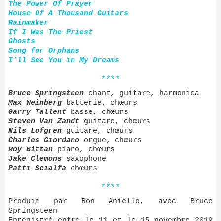
The Power Of Prayer
House Of A Thousand Guitars
Rainmaker
If I Was The Priest
Ghosts
Song for Orphans
I’ll See You in My Dreams
****
Bruce Springsteen
chant, guitare, harmonica
Max Weinberg
batterie, chœurs
Garry Tallent
basse, chœurs
Steven Van Zandt
guitare, chœurs
Nils Lofgren
guitare, chœurs
Charles Giordano
orgue, chœurs
Roy Bittan
piano, chœurs
Jake Clemons
saxophone
Patti Scialfa
chœurs
****
Produit par Ron Aniello, avec Bruce
Springsteen
Enregistré entre le 11 et le 15 novembre 2019