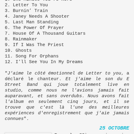
2. Letter To You
3. Burnin’ Train
4. Janey Needs A Shooter
5. Last Man Standing
6. The Power Of Prayer
7. House Of A Thousand Guitars
8. Rainmaker
9. If I Was The Priest
10. Ghosts
11. Song For Orphans
12. I’ll See You In My Dreams
"
J'aime le côté émotionnel de Letter to you
, a
déclaré le chanteur.
Et j'aime le son du E
Street Band qui joue totalement live en
studio, comme nous ne l'avions jamais fait
auparavant, et sans overdubs. Nous avons fait
l'album en seulement cinq jours, et il se
trouve que c'est là l'une des meilleures
expériences d'enregistrement que j'aie jamais
connues
".
25 OCTOBRE