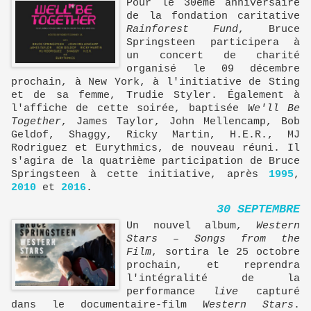
Pour le 30ème anniversaire
de la fondation caritative
Rainforest Fund
, Bruce
Springsteen participera à
un concert de charité
organisé le 09 décembre
prochain, à New York, à l'initiative de Sting
et de sa femme, Trudie Styler. Également à
l'affiche de cette soirée, baptisée
We'll Be
Together
, James Taylor, John Mellencamp, Bob
Geldof, Shaggy, Ricky Martin, H.E.R., MJ
Rodriguez et Eurythmics, de nouveau réuni. Il
s'agira de la quatrième participation de Bruce
Springsteen à cette initiative, après
1995
,
2010
et
2016
.
30 SEPTEMBRE
Un nouvel album,
Western
Stars – Songs from the
Film
, sortira le 25 octobre
prochain, et reprendra
l'intégralité de la
performance
live
capturé
dans le documentaire-film
Western Stars
.