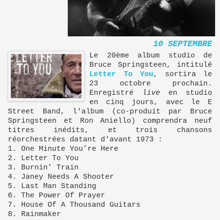
10 SEPTEMBRE
Le 20ème album studio de
Bruce Springsteen, intitulé
Letter To You
, sortira le
23 octobre prochain.
Enregistré
live
en studio
en cinq jours, avec le E
Street Band, l'album (co-produit par Bruce
Springsteen et Ron Aniello) comprendra neuf
titres inédits, et trois chansons
réorchestrées datant d'avant 1973 :
1. One Minute You’re Here
2. Letter To You
3. Burnin’ Train
4. Janey Needs A Shooter
5. Last Man Standing
6. The Power Of Prayer
7. House Of A Thousand Guitars
8. Rainmaker