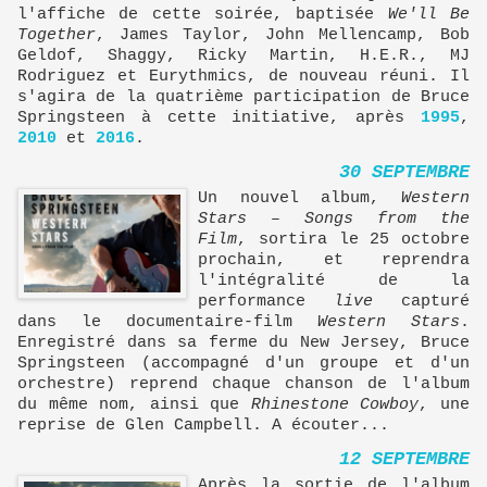
l'affiche de cette soirée, baptisée
We'll Be
Together
, James Taylor, John Mellencamp, Bob
Geldof, Shaggy, Ricky Martin, H.E.R., MJ
Rodriguez et Eurythmics, de nouveau réuni. Il
s'agira de la quatrième participation de Bruce
Springsteen à cette initiative, après
1995
,
2010
et
2016
.
30 SEPTEMBRE
Un nouvel album,
Western
Stars – Songs from the
Film
, sortira le 25 octobre
prochain, et reprendra
l'intégralité de la
performance
live
capturé
dans le documentaire-film
Western Stars
.
Enregistré dans sa ferme du New Jersey, Bruce
Springsteen (accompagné d'un groupe et d'un
orchestre) reprend chaque chanson de l'album
du même nom, ainsi que
Rhinestone Cowboy
, une
reprise de Glen Campbell. A écouter...
12 SEPTEMBRE
Après la sortie de l'album