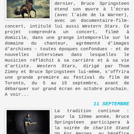
dernier, Bruce Springsteen
étend son œuvre à l’écran
(avec l’aide de la Warner),
avec un documentaire-film-
concert, intitulé lui aussi
Western Stars
. Ce
projet comprendra un concert, filmé à
domicile, dans une grange intemporelle sur le
domaine du chanteur, agrémenté d'images
d'archives - toutes époques confondues - et de
nouvelles interviews dans lesquelles le
musicien réfléchit à sa carrière et à sa vie
d’artiste.
Western Stars
, dirigé par Thom
Zimny et Bruce Springsteen lui-même, s’offrira
une grande première au festival du film de
Toronto, du 5 au 15 septembre, avant de
débarquer sur grand écran en octobre prochain.
A voir...
11 SEPTEMBRE
La tradition continue :
pour la 12ème année, Bruce
Springsteen participera à
la soirée de charité
Stand
Up For Heroes
, au bénéfice