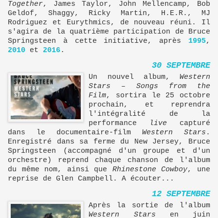
Together
, James Taylor, John Mellencamp, Bob
Geldof, Shaggy, Ricky Martin, H.E.R., MJ
Rodriguez et Eurythmics, de nouveau réuni. Il
s'agira de la quatrième participation de Bruce
Springsteen à cette initiative, après
1995
,
2010
et
2016
.
30 SEPTEMBRE
Un nouvel album,
Western
Stars – Songs from the
Film
, sortira le 25 octobre
prochain, et reprendra
l'intégralité de la
performance
live
capturé
dans le documentaire-film
Western Stars
.
Enregistré dans sa ferme du New Jersey, Bruce
Springsteen (accompagné d'un groupe et d'un
orchestre) reprend chaque chanson de l'album
du même nom, ainsi que
Rhinestone Cowboy
, une
reprise de Glen Campbell. A écouter...
12 SEPTEMBRE
Après la sortie de l'album
Western Stars
en juin