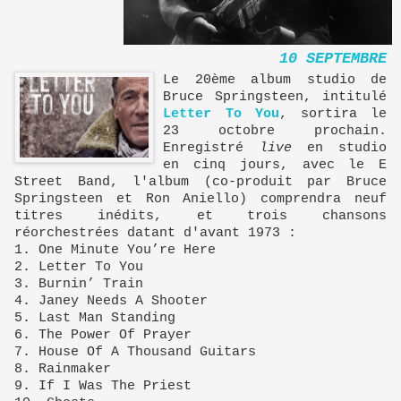
10 SEPTEMBRE
Le 20ème album studio de
Bruce Springsteen, intitulé
Letter To You
, sortira le
23 octobre prochain.
Enregistré
live
en studio
en cinq jours, avec le E
Street Band, l'album (co-produit par Bruce
Springsteen et Ron Aniello) comprendra neuf
titres inédits, et trois chansons
réorchestrées datant d'avant 1973 :
1. One Minute You’re Here
2. Letter To You
3. Burnin’ Train
4. Janey Needs A Shooter
5. Last Man Standing
6. The Power Of Prayer
7. House Of A Thousand Guitars
8. Rainmaker
9. If I Was The Priest