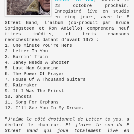
Letter To You
, sortira le
23 octobre prochain.
Enregistré
live
en studio
en cinq jours, avec le E
Street Band, l'album (co-produit par Bruce
Springsteen et Ron Aniello) comprendra neuf
titres inédits, et trois chansons
réorchestrées datant d'avant 1973 :
1. One Minute You’re Here
2. Letter To You
3. Burnin’ Train
4. Janey Needs A Shooter
5. Last Man Standing
6. The Power Of Prayer
7. House Of A Thousand Guitars
8. Rainmaker
9. If I Was The Priest
10. Ghosts
11. Song For Orphans
12. I’ll See You In My Dreams
"
J'aime le côté émotionnel de Letter to you
, a
déclaré le chanteur.
Et j'aime le son du E
Street Band qui joue totalement live en