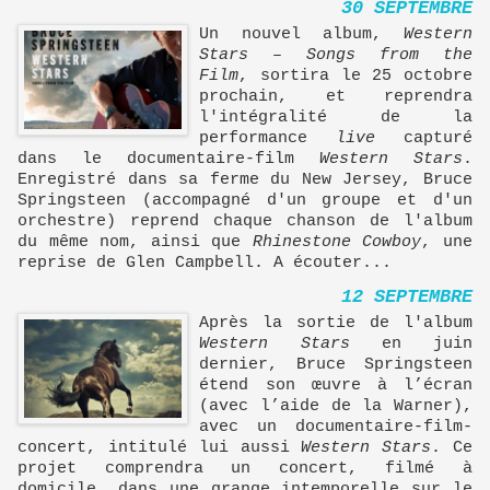
30 SEPTEMBRE
Un nouvel album,
Western
Stars – Songs from the
Film
, sortira le 25 octobre
prochain, et reprendra
l'intégralité de la
performance
live
capturé
dans le documentaire-film
Western Stars
.
Enregistré dans sa ferme du New Jersey, Bruce
Springsteen (accompagné d'un groupe et d'un
orchestre) reprend chaque chanson de l'album
du même nom, ainsi que
Rhinestone Cowboy
, une
reprise de Glen Campbell. A écouter...
12 SEPTEMBRE
Après la sortie de l'album
Western Stars
en juin
dernier, Bruce Springsteen
étend son œuvre à l’écran
(avec l’aide de la Warner),
avec un documentaire-film-
concert, intitulé lui aussi
Western Stars
. Ce
projet comprendra un concert, filmé à
domicile, dans une grange intemporelle sur le